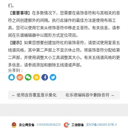
们。
【重要事项】
在多数情况下，您需要在装饰音符和与其相关的音
符之间创建额外的间隔。执行此操作的最佳方法是使用布局工
具，您可以使用它来从修饰音符中移走主音符。有关信息，请参
阅在乐谱编辑器中以图形方式定位项目。
【提示】
如果您想要创建加符杠的装饰音符，请尝试使用复音五
线谱风格，其中第二声部上不显示休止符。将装饰音符分配给第
二声部，并使用调整大小工具调整其大小。有关五线谱风格的更
多信息，请参阅添加和删除五线谱或声部。
分享到：
文
← 使用连音覆盖显示量化
在乐谱编辑器中删除音符 →
章
导
航
京公网安备
11010502034223
工信部备
京ICP备16020132号-5