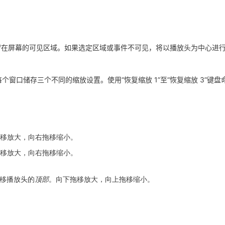
留在屏幕的可见区域。如果选定区域或事件不可见，将以播放头为中心进
为每个窗口储存三个不同的缩放设置。使用“恢复缩放 1”至“恢复缩放 3”键
拖移放大，向右拖移缩小。
拖移放大，向右拖移缩小。
拖移播放头的
顶部
。向下拖移放大，向上拖移缩小。